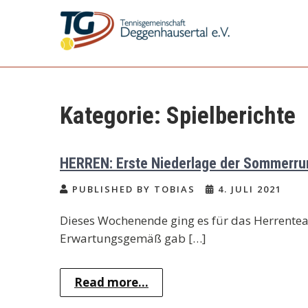
Skip
to
content
TG Deggenhausertal
e.V.
Kategorie:
Spielberichte
HERREN: Erste Niederlage der Sommerr
PUBLISHED BY TOBIAS
4. JULI 2021
Dieses Wochenende ging es für das Herrentea
Erwartungsgemäß gab […]
Read more...