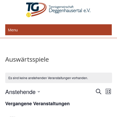
Skip
to
content
TG Deggenhausertal e.V.
Menu
Auswärtsspiele
Es sind keine anstehenden Veranstaltungen vorhanden.
Anstehende
V
V
S
L
u
e
D
e
i
Vergangene Veranstaltungen
c
r
a
s
r
h
t
t
a
e