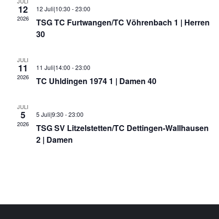
a
e
JULI
u
n
12
12 Juli|10:30
-
23:00
n
m
s
2026
TSG TC Furtwangen/TC Vöhrenbach 1 | Herren
w
s
t
30
ä
a
t
h
l
JULI
a
11
l
11 Juli|14:00
-
23:00
t
2026
l
e
TC Uhldingen 1974 1 | Damen 40
u
n
t
n
.
JULI
u
5
g
5 Juli|9:30
-
23:00
2026
TSG SV Litzelstetten/TC Dettingen-Wallhausen
n
A
2 | Damen
n
g
s
e
i
n
c
S
h
u
t