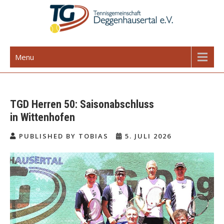
Skip
to
content
TG Deggenhausertal e.V.
Menu
TGD Herren 50: Saisonabschluss
in Wittenhofen
PUBLISHED BY TOBIAS
5. JULI 2026