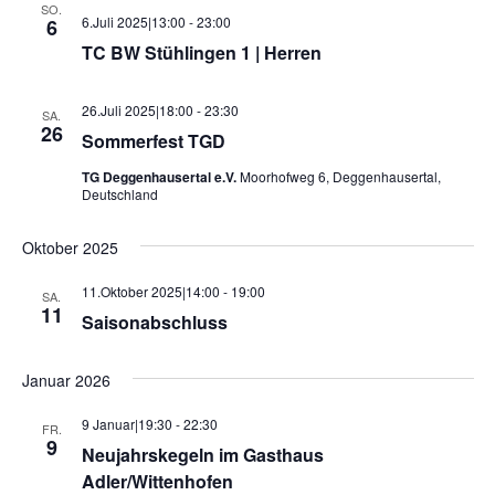
l
a
SO.
l
6.Juli 2025|13:00
-
23:00
6
t
l
e
TC BW Stühlingen 1 | Herren
u
n
t
n
.
26.Juli 2025|18:00
-
23:30
u
SA.
g
26
Sommerfest TGD
n
A
TG Deggenhausertal e.V.
Moorhofweg 6, Deggenhausertal,
n
g
Deutschland
s
e
i
Oktober 2025
n
c
11.Oktober 2025|14:00
-
19:00
S
SA.
h
11
Saisonabschluss
u
t
e
c
Januar 2026
n
h
9 Januar|19:30
-
22:30
FR.
-
e
9
Neujahrskegeln im Gasthaus
N
Adler/Wittenhofen
u