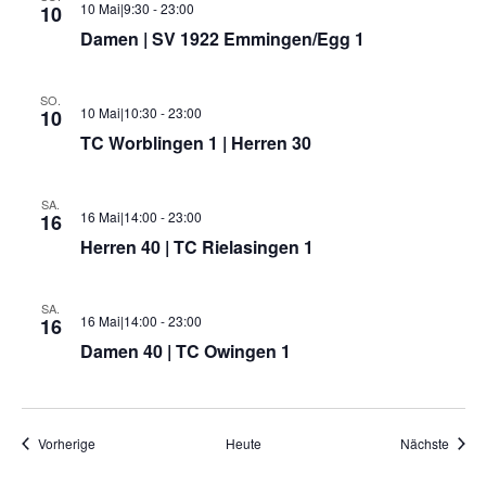
a
10 Mai|9:30
-
23:00
10
v
Damen | SV 1922 Emmingen/Egg 1
i
SO.
g
10 Mai|10:30
-
23:00
10
TC Worblingen 1 | Herren 30
a
t
SA.
i
16 Mai|14:00
-
23:00
16
Herren 40 | TC Rielasingen 1
o
n
SA.
16 Mai|14:00
-
23:00
16
Damen 40 | TC Owingen 1
Veranstaltungen
Veran
Vorherige
Heute
Nächste