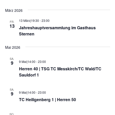
a
n
v
März 2026
d
i
13 März|19:30
-
23:00
g
A
FR.
13
Jahreshauptversammlung im Gasthaus
a
n
Sternen
t
s
i
Mai 2026
i
o
c
n
SA.
9 Mai|14:00
-
23:00
9
h
Herren 40 | TSG TC Messkirch/TC Wald/TC
t
Sauldorf 1
e
n
SA.
9 Mai|14:00
-
23:00
9
,
TC Heiligenberg 1 | Herren 50
N
SO.