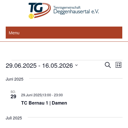
Skip
to
content
TG Deggenhausertal e.V.
Menu
Veranstaltungen
29.06.2025
 - 
16.05.2026
V
V
S
L
u
e
D
e
i
c
Juni 2025
r
a
s
r
h
t
t
a
e
a
SO.
e
u
29.Juni 2025|13:00
-
23:00
29
n
n
m
TC Bernau 1 | Damen
s
w
s
t
ä
Juli 2025
a
t
h