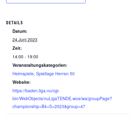
DETAILS
Datum:
24.Juni 2023
Zeit:
14:00 - 19:00
Veranstaltungskategorien:
Heimspiele
,
Spieltage Herren 50
Website:
https://baden.liga.nu/cgi-
bin/WebObjects/nuLigaTENDE.woa/wa/groupPage?
championship=B4+S+2023&group=47