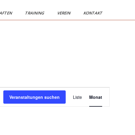
AFTEN
TRAINING
VEREIN
KONTAKT
V
Veranstaltungen suchen
Liste
Monat
e
r
a
n
s