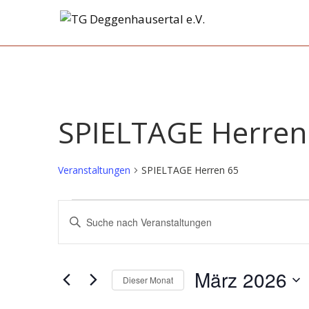
Skip
to
TG
content
Deggenhausertal
e.V.
SPIELTAGE Herren
Veranstaltungen
SPIELTAGE Herren 65
Veranstaltungen
V
B
e
i
t
r
t
März 2026
a
Dieser Monat
e
n
D
S